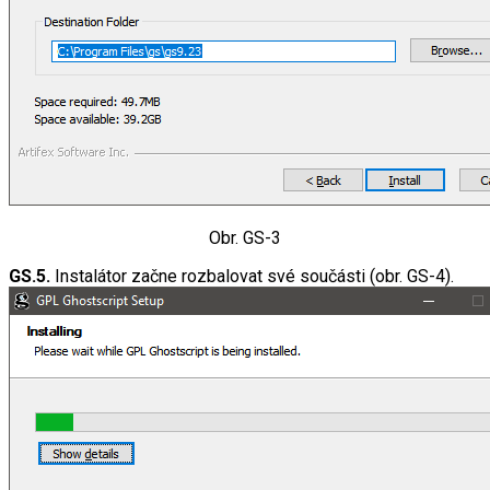
Obr. GS-3
GS.5.
Instalátor začne rozbalovat své součásti (obr. GS-4).