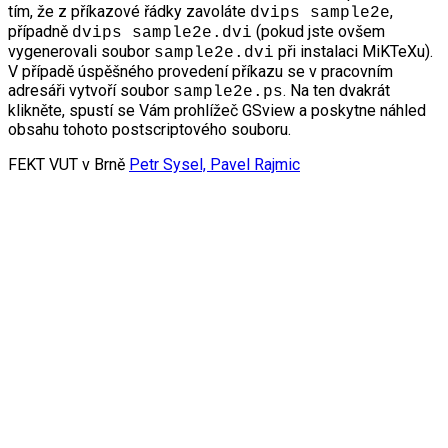
tím, že z příkazové řádky zavoláte
,
dvips sample2e
případně
(pokud jste ovšem
dvips sample2e.dvi
vygenerovali soubor
při instalaci MiKTeXu).
sample2e.dvi
V případě úspěšného provedení příkazu se v pracovním
adresáři vytvoří soubor
. Na ten dvakrát
sample2e.ps
klikněte, spustí se Vám prohlížeč GSview a poskytne náhled
obsahu tohoto postscriptového souboru.
FEKT VUT v Brně
Petr Sysel, Pavel Rajmic