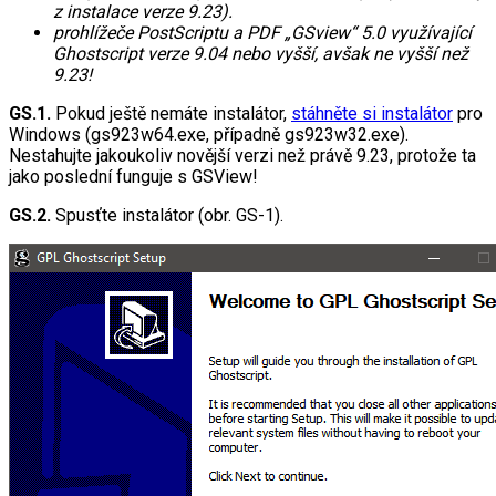
z instalace verze 9.23).
prohlížeče PostScriptu a PDF „GSview“ 5.0 využívající
Ghostscript verze 9.04 nebo vyšší, avšak ne vyšší než
9.23!
GS.1.
Pokud ještě nemáte instalátor,
stáhněte si instalátor
pro
Windows (gs923w64.exe, případně gs923w32.exe).
Nestahujte jakoukoliv novější verzi než právě 9.23, protože ta
jako poslední funguje s GSView!
GS.2.
Spusťte instalátor (obr. GS-1).