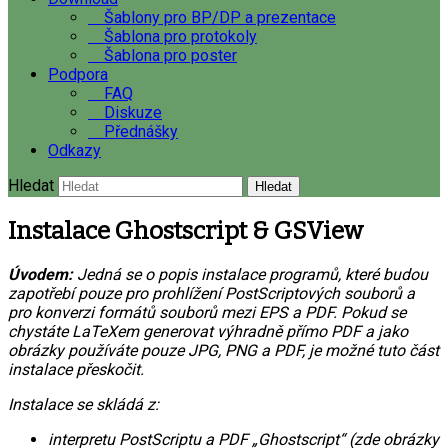
Šablony pro BP/DP a prezentace
Šablona pro protokoly
Šablona pro poster
Podpora
FAQ
Diskuze
Přednášky
Odkazy
Hledat
Instalace Ghostscript & GSView
Úvodem:
Jedná se o popis instalace programů, které budou
zapotřebí pouze pro prohlížení PostScriptových souborů a
pro konverzi formátů souborů mezi EPS a PDF. Pokud se
chystáte LaTeXem generovat výhradně přímo PDF a jako
obrázky používáte pouze JPG, PNG a PDF, je možné tuto část
instalace přeskočit.
Instalace se skládá z:
interpretu PostScriptu a PDF „Ghostscript“ (zde obrázky