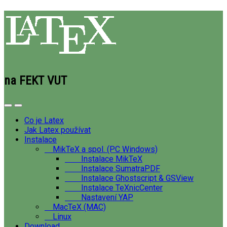
na FEKT VUT
Co je Latex
Jak Latex používat
Instalace
MikTeX a spol. (PC Windows)
Instalace MikTeX
Instalace SumatraPDF
Instalace Ghostscript & GSView
Instalace TeXnicCenter
Nastavení YAP
MacTeX (MAC)
Linux
Download