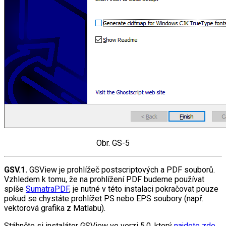
Obr. GS-5
GSV.1.
GSView je prohlížeč postscriptových a PDF souborů.
Vzhledem k tomu, že na prohlížení PDF budeme používat
spíše
SumatraPDF
, je nutné v této instalaci pokračovat pouze
pokud se chystáte prohlížet PS nebo EPS soubory (např.
vektorová grafika z Matlabu).
Stáhněte si instalátor GSView ve verzi 5.0, který
najdete zde
.