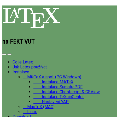
na FEKT VUT
Co je Latex
Jak Latex používat
Instalace
MikTeX a spol. (PC Windows)
Instalace MikTeX
Instalace SumatraPDF
Instalace Ghostscript & GSView
Instalace TeXnicCenter
Nastavení YAP
MacTeX (MAC)
Linux
Download