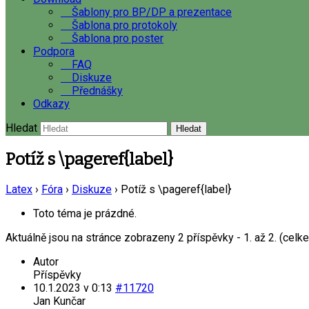
Šablony pro BP/DP a prezentace
Šablona pro protokoly
Šablona pro poster
Podpora
FAQ
Diskuze
Přednášky
Odkazy
Hledat
Potíž s \pageref{label}
Latex
›
Fóra
›
Diskuze
›
Potíž s \pageref{label}
Toto téma je prázdné.
Aktuálně jsou na stránce zobrazeny 2 příspěvky - 1. až 2. (celk
Autor
Příspěvky
10.1.2023 v 0:13
#11720
Jan Kunčar