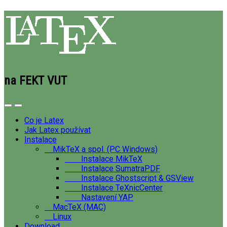
na FEKT VUT
Co je Latex
Jak Latex používat
Instalace
MikTeX a spol. (PC Windows)
Instalace MikTeX
Instalace SumatraPDF
Instalace Ghostscript & GSView
Instalace TeXnicCenter
Nastavení YAP
MacTeX (MAC)
Linux
Download