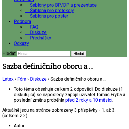
Šablony pro BP/DP a prezentace
Šablona pro protokoly
Šablona pro poster
Podpora
FAQ
Diskuze
Přednášky
Odkazy
Hledat
Sazba definičního oboru a …
Latex
›
Fóra
›
Diskuze
›
Sazba definičního oboru a …
Toto téma obsahuje celkem 2 odpovědi. Do diskuze (1
diskutující) se naposledy zapojil uživatel
Tomáš Frýba
a
poslední změna proběhla
před 2 roky a 10 měsíci
.
Aktuálně jsou na stránce zobrazeny 3 příspěvky - 1. až 3.
(celkem z 3)
Autor