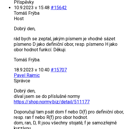
Příspěvky
10.9.2023 v 15:48
#15642
Tomáš Frýba
Host
Dobrý den,
rád bych se zeptal, jakým písmem je vhodné sázet
písmeno D jako definiční obor, resp. písmeno H jako
obor hodnot funkcí. Děkuji.
Tomáš Frýba.
18.9.2023 v 10:40
#15707
Pavel Rajmic
Správce
Dobrý den,
díval jsem se do příslušné normy
https://shop.normy.biz/detail/511177
Doporučují tam psát dom f nebo D(f) pro definiční obor,
resp. ran f nebo R(f) pro obor hodnot.
dom, ran, D, R jsou všechny stojatě; f je samozřejmě
kurzívou