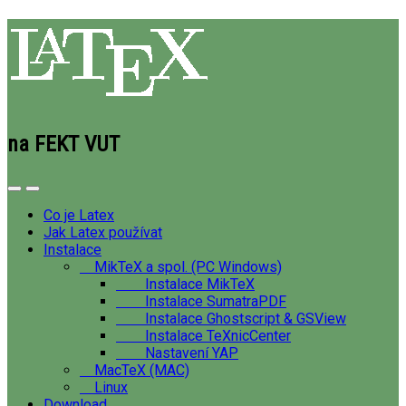
na FEKT VUT
Co je Latex
Jak Latex používat
Instalace
MikTeX a spol. (PC Windows)
Instalace MikTeX
Instalace SumatraPDF
Instalace Ghostscript & GSView
Instalace TeXnicCenter
Nastavení YAP
MacTeX (MAC)
Linux
Download