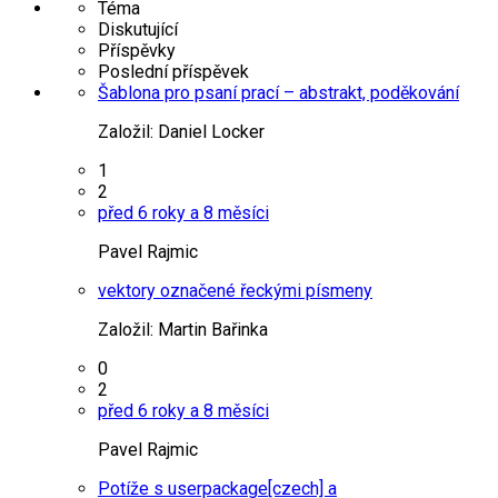
Téma
Diskutující
Příspěvky
Poslední příspěvek
Šablona pro psaní prací – abstrakt, poděkování
Založil:
Daniel Locker
1
2
před 6 roky a 8 měsíci
Pavel Rajmic
vektory označené řeckými písmeny
Založil:
Martin Bařinka
0
2
před 6 roky a 8 měsíci
Pavel Rajmic
Potíže s userpackage[czech] a