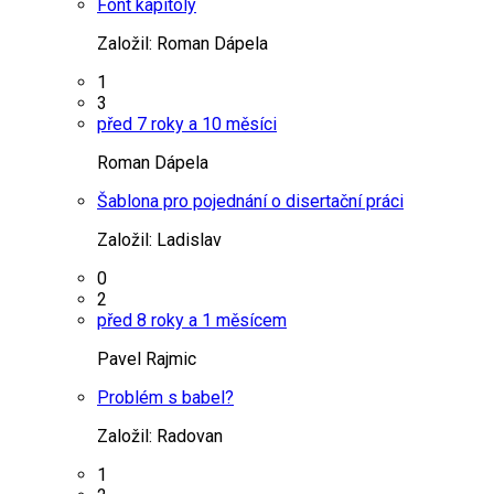
Font kapitoly
Založil:
Roman Dápela
1
3
před 7 roky a 10 měsíci
Roman Dápela
Šablona pro pojednání o disertační práci
Založil:
Ladislav
0
2
před 8 roky a 1 měsícem
Pavel Rajmic
Problém s babel?
Založil:
Radovan
1