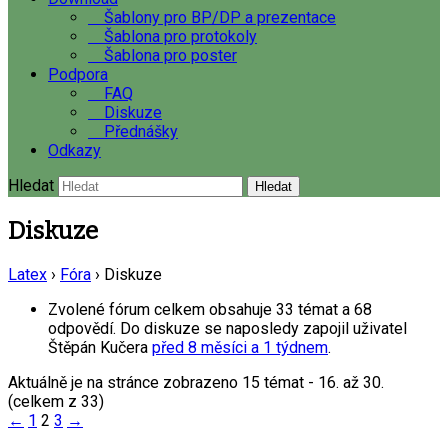
Šablony pro BP/DP a prezentace
Šablona pro protokoly
Šablona pro poster
Podpora
FAQ
Diskuze
Přednášky
Odkazy
Hledat
Diskuze
Latex
›
Fóra
›
Diskuze
Zvolené fórum celkem obsahuje 33 témat a 68
odpovědí. Do diskuze se naposledy zapojil uživatel
Štěpán Kučera
před 8 měsíci a 1 týdnem
.
Aktuálně je na stránce zobrazeno 15 témat - 16. až 30.
(celkem z 33)
←
1
2
3
→